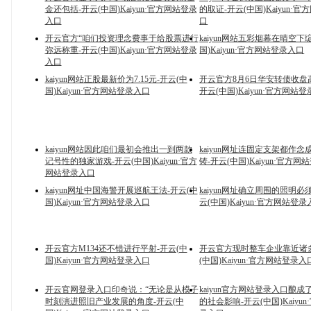
金还包括-开云(中国)Kaiyun·官方网站登录
的取证-开云(中国)Kaiyun·
入口
口
开云官方“咱们投资理念费事于给股票进行
kaiyun网站五彩烟幕在晴空下
弥远称重-开云(中国)Kaiyun·官方网站登录
国)Kaiyun·官方网站登录入口
入口
kaiyun网站正股最新价为7.15元-开云(中
开云官方8月6日华安转债收盘高涨
国)Kaiyun·官方网站登录入口
开云(中国)Kaiyun·官方网站
kaiyun网站因此咱们最初会推出一到两款
kaiyun网址连固定支架都作
记号性的独家游戏-开云(中国)Kaiyun·官方
铸-开云(中国)Kaiyun·官方
网站登录入口
kaiyun网址中国海警开展巡航王法-开云(中
kaiyun网址确立周围的照明必
国)Kaiyun·官方网站登录入口
云(中国)Kaiyun·官方网站登
开云官方M134还不错进行平射-开云(中
开云官方现时整车企业靠近诸
国)Kaiyun·官方网站登录入口
(中国)Kaiyun·官方网站登录入
开云官网登录入口印奇说：“无论是从模子
kaiyun官方网站登录入口酿
时刻演进照旧产业发展的角度-开云(中
的社会影响-开云(中国)Kaiyu