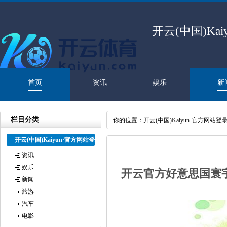
开云(中国)Ka
录入口
首页
资讯
娱乐
新
栏目分类
你的位置：
开云(中国)Kaiyun·官方网站登
开云(中国)Kaiyun·官方网站登
录入口
资讯
娱乐
开云官方好意思国寰宇
新闻
旅游
汽车
电影