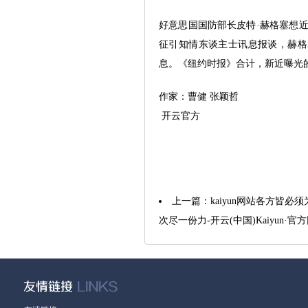
好意思国国防部长皮特·赫格塞想
征引知情东谈主士讯息报谈，赫格塞
息。《纽约时报》合计，新近曝光
作家：曹健 张颖哲
开云官方
上一篇：
kaiyun网站各方皆
次尽一份力-开云(中国)Kaiyun·