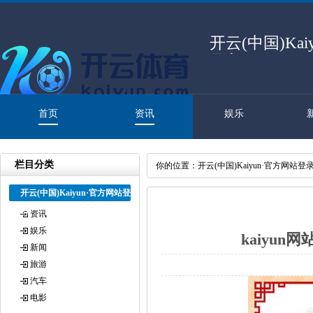
开云(中国)Ka
录入口
首页
资讯
娱乐
栏目分类
你的位置：
开云(中国)Kaiyun·官方网站登
开云(中国)Kaiyun·官方网站登
录入口
资讯
娱乐
kaiyun
新闻
旅游
汽车
电影